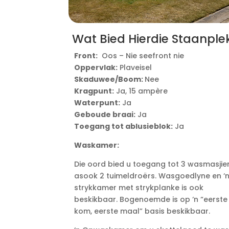
Wat Bied Hierdie Staanple
Front:
Oos – Nie seefront nie
Oppervlak:
Plaveisel
Skaduwee/Boom:
Nee
Kragpunt:
Ja, 15 ampère
Waterpunt:
Ja
Geboude braai:
Ja
Toegang tot ablusieblok:
Ja
Waskamer:
Die oord bied u toegang tot 3 wasmasjie
asook 2 tuimeldroërs. Wasgoedlyne en ‘
strykkamer met strykplanke is ook
beskikbaar. Bogenoemde is op ‘n “eerste
kom, eerste maal” basis beskikbaar.