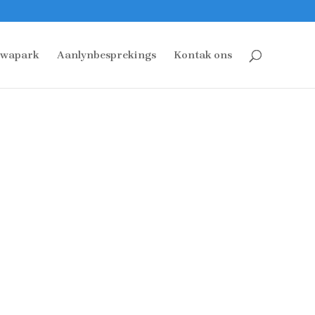
wapark
Aanlynbesprekings
Kontak ons