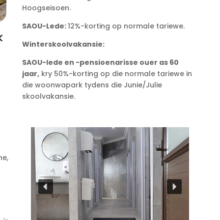
Hoogseisoen.
SAOU-Lede:
12%-korting op normale tariewe.
k
Winterskoolvakansie:
SAOU-lede en -pensioenarisse ouer as 60
jaar,
kry 50%-korting op die normale tariewe in
die woonwapark tydens die Junie/Julie
skoolvakansie.
ne,
n