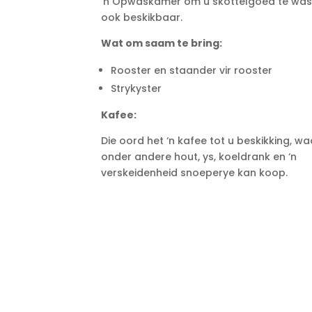
‘n Opwaskamer om u skottelgoed te was,
ook beskikbaar.
Wat om saam te bring:
Rooster en staander vir rooster
Strykyster
Kafee:
Die oord het ‘n kafee tot u beskikking, wa
onder andere hout, ys, koeldrank en ‘n
verskeidenheid snoeperye kan koop.