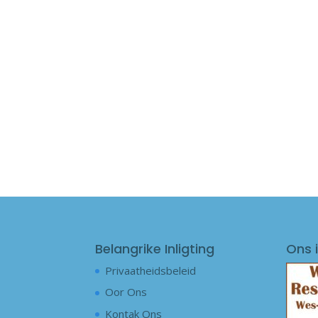
Belangrike Inligting
Ons i
Privaatheidsbeleid
Oor Ons
Kontak Ons