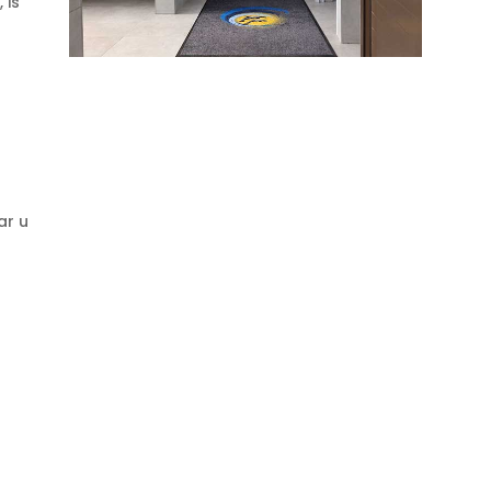
 is
ar u