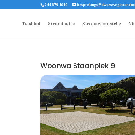
044 879 1010
besprekings@dwarswegstrandoo
Tuisblad
Strandhuise
Strandwoonstelle
Ni
Woonwa Staanplek 9