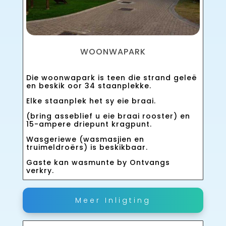
WOONWAPARK
Die woonwapark is teen die strand geleë
en beskik oor 34 staanplekke.
Elke staanplek het sy eie braai.
(bring asseblief u eie braai rooster) en
15-ampere driepunt kragpunt.
Wasgeriewe (wasmasjien en
truimeldroërs) is beskikbaar.
Gaste kan wasmunte by Ontvangs
verkry.
Meer Inligting