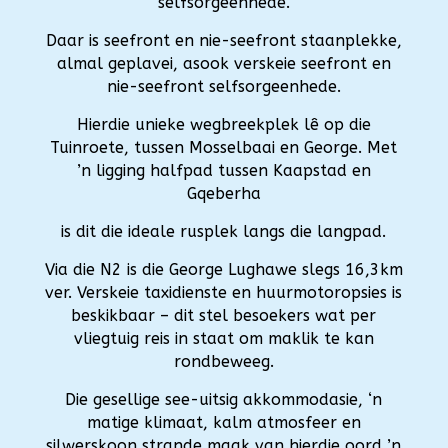
selfsorgeenhede.
Daar is seefront en nie-seefront staanplekke,
almal geplavei, asook verskeie seefront en
nie-seefront selfsorgeenhede.
Hierdie unieke wegbreekplek lê op die
Tuinroete, tussen Mosselbaai en George. Met
’n ligging halfpad tussen Kaapstad en
Gqeberha
is dit die ideale rusplek langs die langpad.
Via die N2 is die George Lughawe slegs 16,3km
ver. Verskeie taxidienste en huurmotoropsies is
beskikbaar – dit stel besoekers wat per
vliegtuig reis in staat om maklik te kan
rondbeweeg.
Die gesellige see-uitsig akkommodasie, ‘n
matige klimaat, kalm atmosfeer en
silwerskoon strande maak van hierdie oord ’n