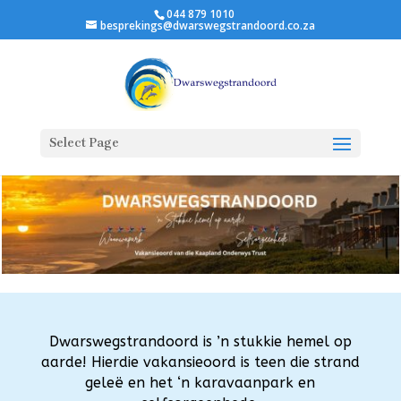
044 879 1010
besprekings@dwarswegstrandoord.co.za
Select Page
Dwarswegstrandoord
is ’n stukkie hemel op
aarde! Hierdie vakansieoord is teen die strand
geleë en het ‘n karavaanpark en