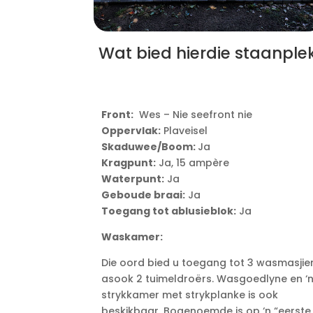
Wat bied hierdie staanple
Front:
Wes – Nie seefront nie
Oppervlak:
Plaveisel
Skaduwee/Boom:
Ja
Kragpunt:
Ja, 15 ampère
Waterpunt:
Ja
Geboude braai:
Ja
Toegang tot ablusieblok:
Ja
Waskamer:
Die oord bied u toegang tot 3 wasmasjie
asook 2 tuimeldroërs. Wasgoedlyne en ‘
strykkamer met strykplanke is ook
beskikbaar. Bogenoemde is op ‘n “eerste