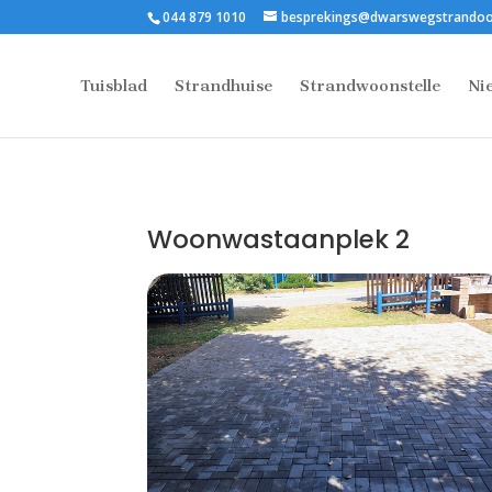
044 879 1010
besprekings@dwarswegstrandoo
Tuisblad
Strandhuise
Strandwoonstelle
Ni
Woonwastaanplek 2