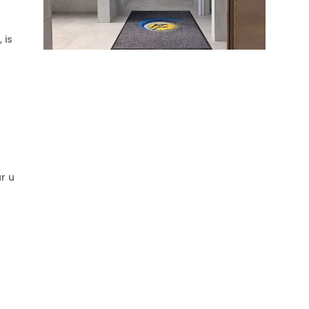
 is
ar u