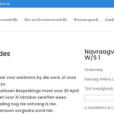
.co.za
oonstelle
Nie-seefrontwoonstelle
Woonwapark
Aanl
Navraagvo
des
W/S 1​
Onderwerp
aar voor aankoms by die oord, of soos
Navraag Helena L
ys.
Titel (verpligtend)
eisoen Besprekings moet voor 30 April
t voor 31 Oktober vereffen wees.
ling nog nie ontvang is nie.
U Voorletters en V
ersoon oorgedra word nie.