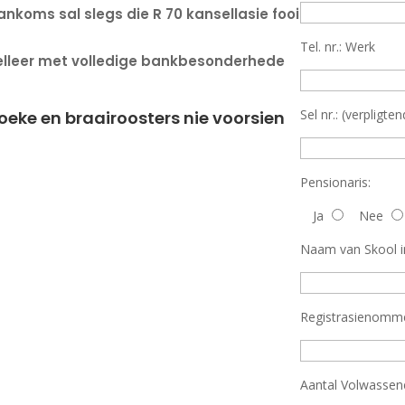
ankoms sal slegs die R 70 kansellasie fooi
Tel. nr.: Werk
nselleer met volledige bankbesonderhede
Sel nr.: (verpligten
eke en braairoosters nie voorsien
Pensionaris:
Ja
Nee
Naam van Skool i
Registrasienomme
Aantal Volwassen