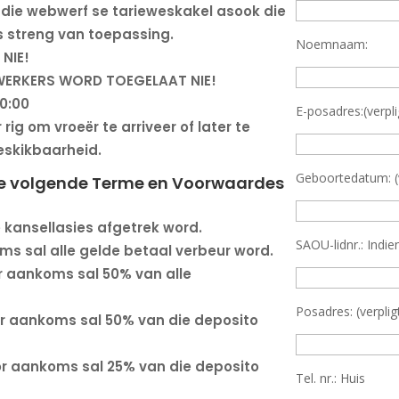
p die webwerf se tarieweskakel asook die
 streng van toepassing.
Noemnaam:
NIE!
 WERKERS WORD TOEGELAAT NIE!
0:00
E-posadres:(verpl
ig om vroeër te arriveer of later te
eskikbaarheid.
Geboortedatum: (v
 die volgende Terme en Voorwaardes
le kansellasies afgetrek word.
SAOU-lidnr.: Indi
ms sal alle gelde betaal verbeur word.
r aankoms sal 50% van alle
Posadres: (verplig
or aankoms sal 50% van die deposito
or aankoms sal 25% van die deposito
Tel. nr.: Huis