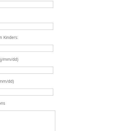
 Kinders:
jj/mm/dd)
/mm/dd)
ons