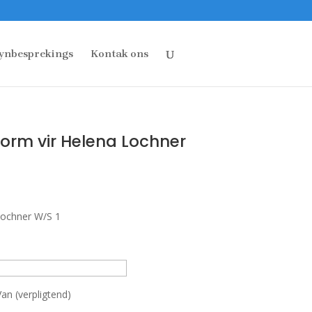
ynbesprekings
Kontak ons
rm vir Helena Lochner
ochner W/S 1
an (verpligtend)