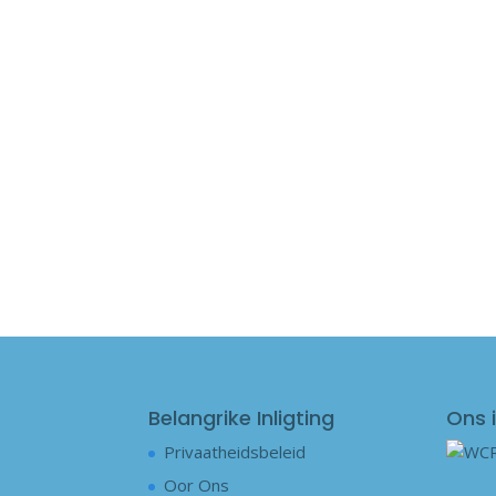
Belangrike Inligting
Ons i
Privaatheidsbeleid
Oor Ons