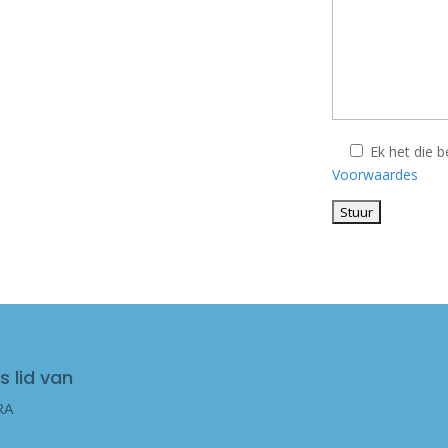
Ek het die 
Voorwaardes
s lid van