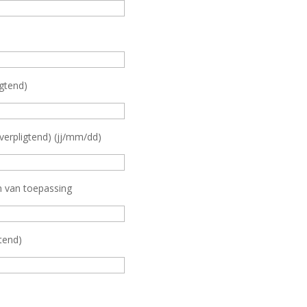
igtend)
erpligtend) (jj/mm/dd)
en van toepassing
tend)