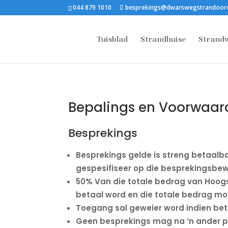
044 879 1010
besprekings@dwarswegstrandoord
Tuisblad
Strandhuise
Strandw
Bepalings en Voorwaar
Besprekings
Besprekings gelde is streng betaalb
gespesifiseer op die besprekingsbew
50% Van die totale bedrag van Hoogs
betaal word en die totale bedrag moe
Toegang sal geweier word indien beta
Geen besprekings mag na ‘n ander p