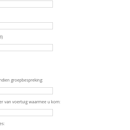
d)
ndien groepbespreking:
r van voertuig waarmee u kom:
es: