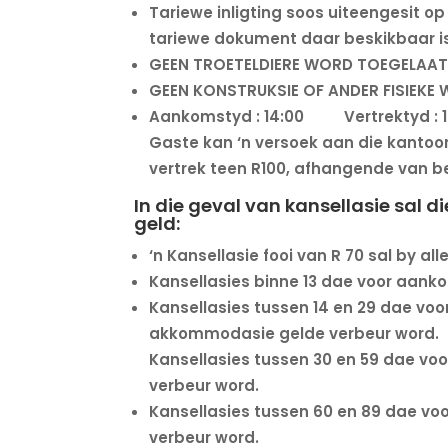
Tariewe inligting soos uiteengesit o
tariewe dokument daar beskikbaar is
GEEN TROETELDIERE WORD TOEGELAAT 
GEEN KONSTRUKSIE OF ANDER FISIEKE
Aankomstyd : 14:00 Vertrektyd : 1
Gaste kan ‘n versoek aan die kantoor r
vertrek teen R100, afhangende van b
In die geval van kansellasie sal
geld:
‘n Kansellasie fooi van R 70 sal by al
Kansellasies binne 13 dae voor aanko
Kansellasies tussen 14 en 29 dae voo
akkommodasie gelde verbeur word.
Kansellasies tussen 30 en 59 dae vo
verbeur word.
Kansellasies tussen 60 en 89 dae vo
verbeur word.