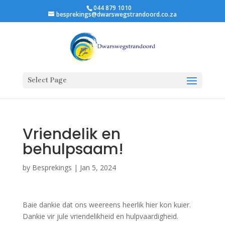
044 879 1010
besprekings@dwarswegstrandoord.co.za
Select Page
Vriendelik en
behulpsaam!
by
Besprekings
|
Jan 5, 2024
Baie dankie dat ons weereens heerlik hier kon kuier.
Dankie vir jule vriendelikheid en hulpvaardigheid.